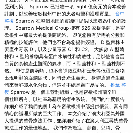
受到污染。 Sparrow 已批准一項 eight 億美元的資本改善
計劃，以改善密歇根州中部的患者就醫和護理質量。
台中
整復
Sparrow 在整個地區的實踐中提供以患者為中心的護
理。 Sparrow Medical Group 擁有 526 家提供商，是密
歇根州中部最大的提供商網絡。 即使您擁有所需的分數和
積極的技能評估，他們也不會為您提供簽證。 D 型菌株主
要產生毒素 D，以及少量毒素 C1 和 C2。 大多數 A 型菌
株和 B 型培養物具有蛋白水解性和腐敗性，足以使富含蛋
白質的食物產生難聞的氣味，而 B 型菌株和 E 型菌株則不
然。 即使是前兩類，也不會導致豆類和玉米等低蛋白食物
出現明顯的腐爛症狀，同時會產生毒素。 身體通過產生氣
體來發酵碳水化合物，但這並不總是顯而易見的。
推拿 整
復
Sparrow 是一個非營利組織，也是密歇根州蘭辛唯一一
個社區所有、以社區為基礎的衛生系統。 我們的年度報告
詳細介紹了我們的護士為在密歇根州中部提供優質、富有同
情心的護理所做的巨大工作。 本文介紹了澳大利亞為外國
人提供的整骨療法工作，並詳細介紹了在澳大利亞尋找整骨
療法工作的最佳地點。 我們作為癌症、創傷、兒科、骨