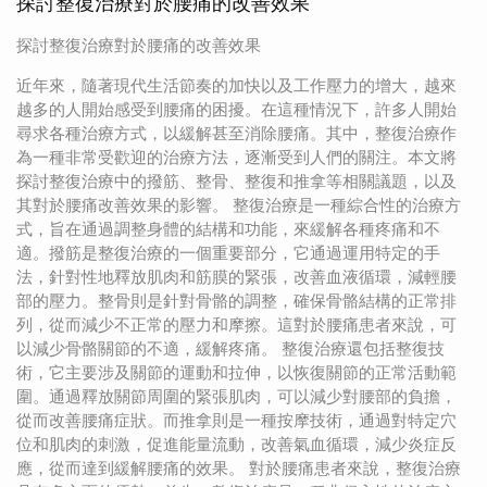
探討整復治療對於腰痛的改善效果
探討整復治療對於腰痛的改善效果
近年來，隨著現代生活節奏的加快以及工作壓力的增大，越來
越多的人開始感受到腰痛的困擾。在這種情況下，許多人開始
尋求各種治療方式，以緩解甚至消除腰痛。其中，整復治療作
為一種非常受歡迎的治療方法，逐漸受到人們的關注。本文將
探討整復治療中的撥筋、整骨、整復和推拿等相關議題，以及
其對於腰痛改善效果的影響。 整復治療是一種綜合性的治療方
式，旨在通過調整身體的結構和功能，來緩解各種疼痛和不
適。撥筋是整復治療的一個重要部分，它通過運用特定的手
法，針對性地釋放肌肉和筋膜的緊張，改善血液循環，減輕腰
部的壓力。整骨則是針對骨骼的調整，確保骨骼結構的正常排
列，從而減少不正常的壓力和摩擦。這對於腰痛患者來說，可
以減少骨骼關節的不適，緩解疼痛。 整復治療還包括整復技
術，它主要涉及關節的運動和拉伸，以恢復關節的正常活動範
圍。通過釋放關節周圍的緊張肌肉，可以減少對腰部的負擔，
從而改善腰痛症狀。而推拿則是一種按摩技術，通過對特定穴
位和肌肉的刺激，促進能量流動，改善氣血循環，減少炎症反
應，從而達到緩解腰痛的效果。 對於腰痛患者來說，整復治療