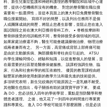
科、新生兒重症監護和神經科護理的教學醫院和區域中心運
營，提供小型機構所沒有的機會。 對您的整骨醫生職位搜
索要有一點選擇性，並從本頁面上的澳大利亞免費整骨醫生
職位搜索開始。 寫得不好的簡歷，以及列出任務而不是個
人或團隊成就的簡歷，將阻止您產生影響，並阻止您在進入
面試階段之前在澳大利亞獲得骨科工作。 • 脊椎按摩師和
整骨師接受的培訓截然不同，整骨師接受多個領域的培訓。
如果家庭治療還不夠，醫生可能會建議藥物治療、物理治療
或兩者兼而有之。 另一方面，高背痛或背部上部疼痛可能
是由於主動脈疾病、胸部腫瘤和脊柱炎症引起的。 ATSU
向學生灌輸同情心、經驗和知識，以促進整個人的發展，並
在最需要的社區塑造醫療保健服務。 該課程強調生物、臨
床、行為和社會科學的相互依賴性。 優質的教育課程由經
驗豐富的教師使用創新的教學方法和最先進的技術提供。
多項研究表明，新生兒絞痛的可能原因之一是乳糖不耐受。
其他醫生也指出，母子關係有助於讓寶寶平靜下來。 要成
為 DO，您必須投入四年的學術學習，重點是預防醫學和整
體患者護理。 之後，他又花了一到四年的時間進行專業實
踐和專業化。 進入 DO 學校可能並不那麼困難，但是必須