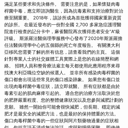
滿足某些要求和先決條件。 需要注意的是，如果懷疑肉毒
桿菌中毒，應立即諮詢醫生，因為抗毒素和支持治療對於治
療至關重要。 2018年，該診所成為首批獲得國家重新資質
的診所。 在最近發布的一份對全國 2,700 多家急症護理醫
院進行檢查的記分卡中，麻雀醫院再次獲得患者安全“A”級
評級。 斯派羅法醫病理學服務中心發布了2020年斯派羅擔
任法醫病理學中心的五個縣的死亡年度報告。 有關澳大利
亞移民您需要了解的所有信息，請查看我們的主頁。 這個
針對專業人士的社交媒體工具實際上是您的在線簡歷和網
絡。 招聘人員和整骨療法雇主每天都使用此應用程序來尋
找澳大利亞職位空缺的候選人。 並非所有感染肉毒桿菌的
傷口都會出現這些常見的傷口感染跡象。 如果您有傷口並
出現肉毒桿菌中毒症狀，請立即就醫。 所有症狀都是由於
毒素引起的肌肉麻痺引起的。 適合您的治療方法取決於您
的肥胖嚴重程度、您的整體健康狀況以及您參與減肥計劃的
意願。 雖然一開始你可能會很快減肥，但長期、穩定的減
肥才是最安全的減肥方法，也是最好的保持體重的方法。
傷口肉毒桿菌中毒的一些症狀與阿片類藥物過量的症狀相
似，包括言語不清或無法說話、虛弱和呼吸困難。 即使使