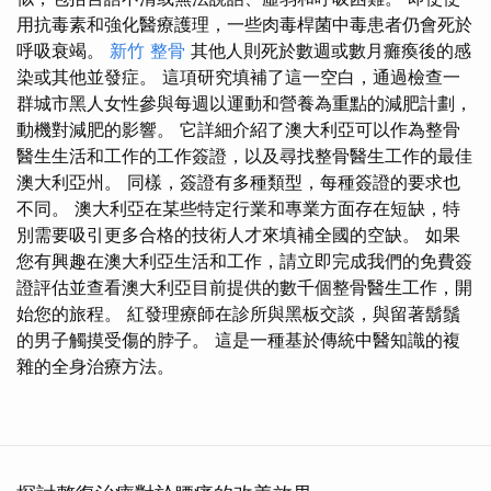
用抗毒素和強化醫療護理，一些肉毒桿菌中毒患者仍會死於
呼吸衰竭。
新竹 整骨
其他人則死於數週或數月癱瘓後的感
染或其他並發症。 這項研究填補了這一空白，通過檢查一
群城市黑人女性參與每週以運動和營養為重點的減肥計劃，
動機對減肥的影響。 它詳細介紹了澳大利亞可以作為整骨
醫生生活和工作的工作簽證，以及尋找整骨醫生工作的最佳
澳大利亞州。 同樣，簽證有多種類型，每種簽證的要求也
不同。 澳大利亞在某些特定行業和專業方面存在短缺，特
別需要吸引更多合格的技術人才來填補全國的空缺。 如果
您有興趣在澳大利亞生活和工作，請立即完成我們的免費簽
證評估並查看澳大利亞目前提供的數千個整骨醫生工作，開
始您的旅程。 紅發理療師在診所與黑板交談，與留著鬍鬚
的男子觸摸受傷的脖子。 這是一種基於傳統中醫知識的複
雜的全身治療方法。