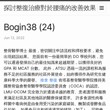
探討整復治療對於腰痛的改善效果
Bogin38 (24)
Jun 12, 2022
整骨醫學博士 最後，密切關注申請流程和擇校要求，避免
出現錯誤結果。 您面前有一份最簡單的 DO 學校列表，您
可以通過發揮自己的最佳知識來超越期望，以獲得良好的
GPA 和 MCAT 分數。 此外，ATSU 憑藉一流的課程和為服
務不足的社區服務的社區外展使命，始終獲得作為研究生健
康科學大學的榮譽。
推拿 整復
肯塔基整骨醫學學院獲得美
國整骨協會整骨醫學學院認證委員會（COCA）的認證。
LMU-DCOM 完全致力於通過卓越的教育、患者護理和服務
來滿足社區及其他地區的醫療保健需求。 許多食源性肉毒
桿菌中毒病例是由食用受污染的家庭罐裝、醃製或發酵食品
引起的。 如果食品沒有經過適當的罐裝（加工），可能會